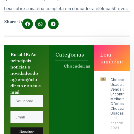
Leia sobre a matéria completa em
chocadeira elétrica 50 ovos
.
Share it :
Categorias
Leia
RuralBR: As
principais
também:
Chocadeiras
notícias e
novidades do
agronegócio
Chocadeira
Usada a
direto no seu e-
Venda OLX:
mail!
Encontre as
Melhores
Ofertas de
Chocadeiras
Usadas
5 de
dezembro de
2024
Receber