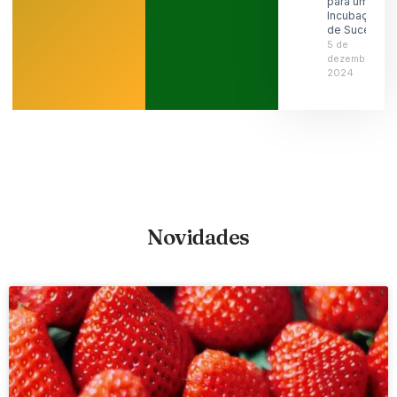
para uma
Incubação
de Sucesso
5 de
dezembro de
2024
Novidades