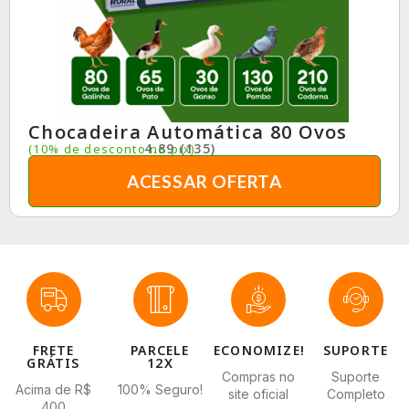
Chocadeira Automática 80 Ovos
4.89 (135)
(10% de desconto no pix)
ACESSAR OFERTA
FRETE
PARCELE
ECONOMIZE!
SUPORTE
GRÁTIS
12X
Compras no
Suporte
Acima de R$
100% Seguro!
site oficial
Completo
400