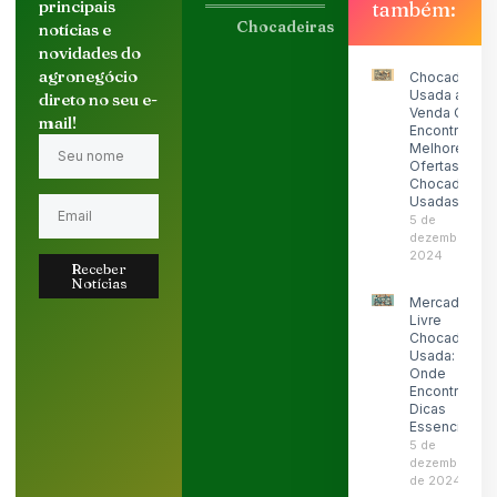
principais
também:
Chocadeiras
notícias e
novidades do
agronegócio
Chocadeira
Usada a
direto no seu e-
Venda OLX:
mail!
Encontre as
Melhores
Ofertas de
Chocadeiras
Usadas
5 de
dezembro de
2024
Receber
Notícias
Mercado
Livre
Chocadeira
Usada:
Onde
Encontrar e
Dicas
Essenciais
5 de
dezembro
de 2024