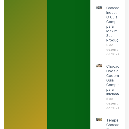
Chocadeira
Industrial:
O Guia
Completo
para
Maximizar
Sua
Produção
5 de
dezembro
de 2024
Chocadeira
Ovos de
Codorna:
Guia
Completo
para
Iniciantes
5 de
dezembro
de 2024
Temperatura
Chocadeira: