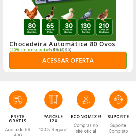
Chocadeira Automática 80 Ovos
4.89 (135)
(10% de desconto no pix)
ACESSAR OFERTA
FRETE
PARCELE
ECONOMIZE!
SUPORTE
GRÁTIS
12X
Compras no
Suporte
Acima de R$
100% Seguro!
site oficial
Completo
400