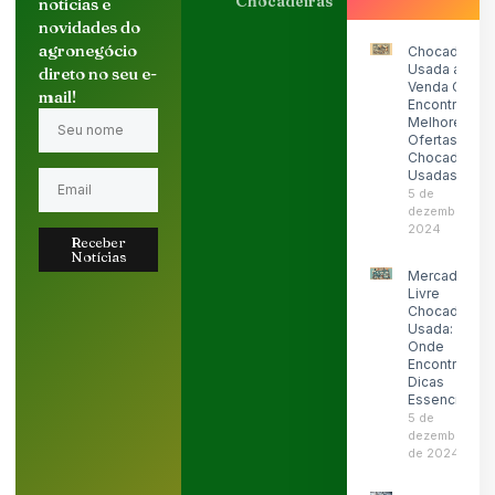
Chocadeiras
notícias e
novidades do
agronegócio
Chocadeira
Usada a
direto no seu e-
Venda OLX:
mail!
Encontre as
Melhores
Ofertas de
Chocadeiras
Usadas
5 de
dezembro de
2024
Receber
Notícias
Mercado
Livre
Chocadeira
Usada:
Onde
Encontrar e
Dicas
Essenciais
5 de
dezembro
de 2024