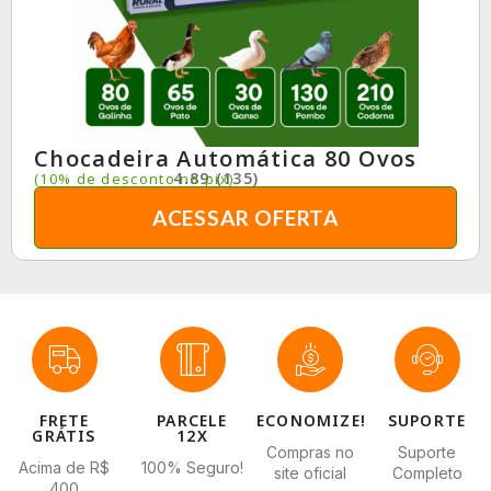
Chocadeira Automática 80 Ovos
4.89 (135)
(10% de desconto no pix)
ACESSAR OFERTA
FRETE
PARCELE
ECONOMIZE!
SUPORTE
GRÁTIS
12X
Compras no
Suporte
Acima de R$
100% Seguro!
site oficial
Completo
400