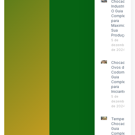
Chocadeira
Industrial:
O Guia
Completo
para
Maximizar
Sua
Produção
5 de
dezembro
de 2024
Chocadeira
Ovos de
Codorna:
Guia
Completo
para
Iniciantes
5 de
dezembro
de 2024
Temperatura
Chocadeira:
Guia
Completo