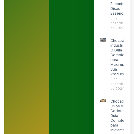
Encontrar e
Dicas
Essenciais
5 de
dezembro
de 2024
Chocadeira
Industrial:
O Guia
Completo
para
Maximizar
Sua
Produção
5 de
dezembro
de 2024
Chocadeira
Ovos de
Codorna:
Guia
Completo
para
Iniciantes