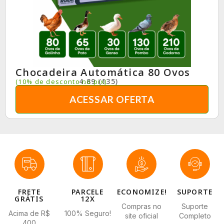
Chocadeira Automática 80 Ovos
4.89 (135)
(10% de desconto no pix)
ACESSAR OFERTA
FRETE
PARCELE
ECONOMIZE!
SUPORTE
GRÁTIS
12X
Compras no
Suporte
Acima de R$
100% Seguro!
site oficial
Completo
400