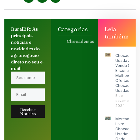
Categorias
Leia
RuralBR: As
principais
também:
Chocadeiras
notícias e
novidades do
agronegócio
Chocadeira
Usada a
direto no seu e-
Venda OLX:
mail!
Encontre as
Melhores
Ofertas de
Chocadeiras
Usadas
5 de
dezembro de
2024
Receber
Notícias
Mercado
Livre
Chocadeira
Usada:
Onde