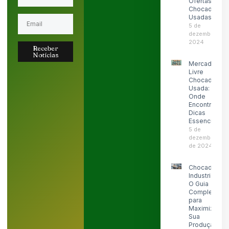
Ofertas de
Chocadeiras
Usadas
5 de
dezembro de
2024
Receber
Notícias
Mercado
Livre
Chocadeira
Usada:
Onde
Encontrar e
Dicas
Essenciais
5 de
dezembro
de 2024
Chocadeira
Industrial:
O Guia
Completo
para
Maximizar
Sua
Produção