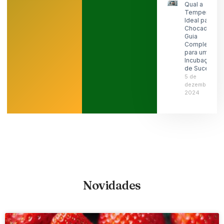
Qual a
Temperatura
Ideal para
Chocadeira:
Guia
Completo
para uma
Incubação
de Sucesso
5 de
dezembro de
2024
Novidades