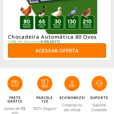
Chocadeira Automática 80 Ovos
4.89 (135)
(10% de desconto no pix)
ACESSAR OFERTA
FRETE
PARCELE
ECONOMIZE!
SUPORTE
GRÁTIS
12X
Compras no
Suporte
Acima de R$
100% Seguro!
site oficial
Completo
400